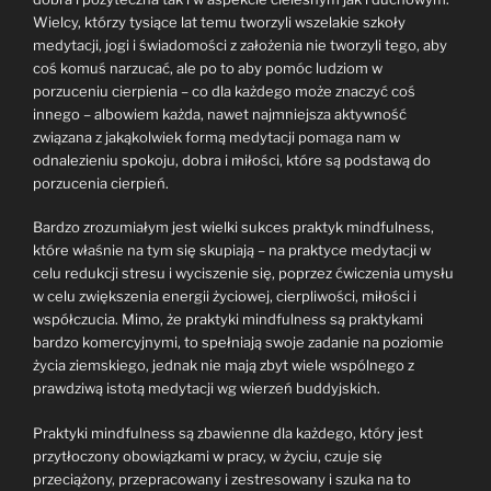
Wielcy, którzy tysiące lat temu tworzyli wszelakie szkoły
medytacji, jogi i świadomości z założenia nie tworzyli tego, aby
coś komuś narzucać, ale po to aby pomóc ludziom w
porzuceniu cierpienia – co dla każdego może znaczyć coś
innego – albowiem każda, nawet najmniejsza aktywność
związana z jakąkolwiek formą medytacji pomaga nam w
odnalezieniu spokoju, dobra i miłości, które są podstawą do
porzucenia cierpień.
Bardzo zrozumiałym jest wielki sukces praktyk mindfulness,
które właśnie na tym się skupiają – na praktyce medytacji w
celu redukcji stresu i wyciszenie się, poprzez ćwiczenia umysłu
w celu zwiększenia energii życiowej, cierpliwości, miłości i
współczucia. Mimo, że praktyki mindfulness są praktykami
bardzo komercyjnymi, to spełniają swoje zadanie na poziomie
życia ziemskiego, jednak nie mają zbyt wiele wspólnego z
prawdziwą istotą medytacji wg wierzeń buddyjskich.
Praktyki mindfulness są zbawienne dla każdego, który jest
przytłoczony obowiązkami w pracy, w życiu, czuje się
przeciążony, przepracowany i zestresowany i szuka na to