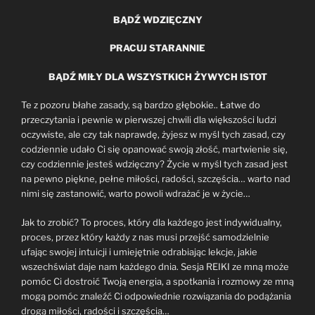
BĄDŹ WDZIĘCZNY
PRACUJ STARANNIE
BĄDŹ MIŁY DLA WSZYSTKICH ŻYWYCH ISTOT
Te z pozoru błahe zasady, są bardzo głębokie.. Łatwe do
przeczytania i pewnie w pierwszej chwili dla większości ludzi
oczywiste, ale czy tak naprawdę, żyjesz w myśl tych zasad, czy
codziennie udało Ci się opanować swoją złość, martwienie się,
czy codziennie jesteś wdzięczny? Życie w myśl tych zasad jest
na pewno piękne, pełne miłości, radości, szczęścia… warto nad
nimi się zastanowić, warto powoli wdrażać je w życie…
Jak to zrobić? To proces, który dla każdego jest indywidualny,
proces, przez który każdy z nas musi przejść samodzielnie
ufając swojej intuicji i umiejętnie odrabiając lekcje, jakie
wszechświat daje nam każdego dnia. Sesja REIKI ze mną może
pomóc Ci dostroić Twoją energia, a spotkania i rozmowy ze mną
mogą pomóc znaleźć Ci odpowiednie rozwiązania do podążania
drogą miłości, radości i szczęścia…