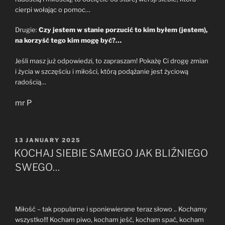
cierpi wołając o pomoc…
Drugie:
Czy jestem w stanie porzucić to kim byłem (jestem),
na korzyść tego kim mogę być?…
Jeśli masz już odpowiedzi, to zapraszam! Pokażę Ci drogę zmian
i życia w szczęściu i miłości, którą podążanie jest życiową
radością…
mr P
POSTED
13 JANUARY 2025
ON
KOCHAJ SIEBIE SAMEGO JAK BLIŹNIEGO
SWEGO…
Miłość – tak popularne i sponiewierane teraz słowo .. Kochamy
wszystko!!! Kocham piwo, kocham jeść, kocham spać, kocham