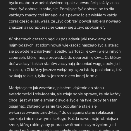
bycia osobom w pełni oświeconą, ale z pewnością każdy z nas
chce żyć dobrze i spokojnie. Pomijając żyć dobrze, bo to dla
każdego znaczy coś innego, ale z pewnością z wiekiem każdy
coraz częściej zauważa, że „żyć dobrze” powoli nabiera nowego
znaczenia i coraz częściej kojarzy się z „żyć spokojnie”.
W obecnych czasach pęd ku posiadaniu jaki rozwijamy od
najmłodszych lat zdominował większość naszego życia, stając
się powodem zmartwień, spadku wartości, lęków i wielu innych
zaburzeń, które mogą prowadzić do depresji i lęków… Ci, którzy
doświadczyli takich stanów zaczynają doceniać wagę spokoju i
relaksu, a Ci którzy jeszcze wciąż pędzą za istotą posiadania, też
szukają relaksu, tylko w jeszcze nieco innej formie…
Medytacja to jak wcześniej pisałem, dążenie do stanu
świadomości i oświecenia, ale zdaje sobie sprawę, że nie każdy
chce i jest w stanie zmienić swoje życie na tyle, żeby ten stan
osiągnąć. Dlatego właśnie tak popularne staje się
wykorzystywanie „medytacji” do osiągania stanu relaksacji i
spokoju i nie ma w tym nic złego! Każda nawet najdrobniejsza
rzecz, którą robimy aby popracować nad naszym życiem jest
dobra i pożyteczna tak i w aspekcie cielesnym jak i duchowym.