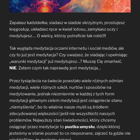
Zapalasz kadzidełka, siadasz w siadzie skrzyżnym, prostujesz
kręgosłup, układasz ręce w kwiat lotosu, zamykasz oczy i
medytujesz…. O wielcy, którzy potraficie tak robić!!!
Tak wygląda medytacja oczami internetu i social mediów, ale
czy to już jest medytacja? Czy uważasz, że siadając i spełniając
„warunki medytacji” już medytujesz…? Muszę Cię zmartwić.
NIE
. Zatem czym tak naprawdę jest medytacja…
Przez tysiąclecia na świecie powstało wiele różnych odmian
medytacji, wiele różnych szkół, nurtów i sposobów na
medytowanie, jednak niezmiennie w każdej z tych form
medytacji głównym celem medytacji jest osiągniecie stanu
„niemyślenia”, bo to właśnie nasze myśli są źródłem
zdecydowanej większości (jeśli nie wszystkich) naszych
problemów. Najwyższy stan świadomości, który chcemy
osiągnąć przez medytacje to
pustka umysłu
, dzięki której
jesteśmy w stanie poznać to co niepoznane, zajrzeć ta gdzie nie
wiedzieliśmy, że możemy zajrzeć…