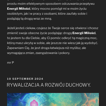
prostu moim efektywnym sposobem odczuwania przepływu
Energii Miłości
, który mocno pomógł mi w moim życiu
osobistym, jak i w pracy z osobami, które zaufały sobie i
podążają tą drogą wraz ze mną.
Jeżeli jesteś ciekaw, czujesz że Twoje serce się otwiera i chcesz
zmienić swoje obecne życie podążając drogą
Energii Miłości
,
to jestem tu dla Ciebie, aby Ci pomóc odkryć tą magiczną moc,
którą masz ukrytą w sobie, ale jeszcze nie wiesz jak ją wydobyć.
Zapewniam Cię, że jest droga łatwiejsza niż myślisz, ale
wymagająca zmian, zaangażowania i pokory.
mr P
POSTED
10 SEPTEMBER 2024
ON
RYWALIZACJA A ROZWÓJ DUCHOWY.