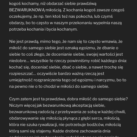
kogoś kochamy, niż obdarzać siebie prawdziwą
BEZWARUKNOWĄ miłością. Z kochania kogoś zawsze czegoś
oczekujemy, że np. ten ktoś też nas pokocha, lub czymś
obdarzy, bo to często w naszym przekonaniu wypełnia naszą
potrzeba kochania i bycia kochanym.
Nie jest prawdą, mimo tego, że nam się to często wmawia, że
miłość do samego siebie jest oznaką egoizmu, że dbanie o
siebie to coś złego, że docenianie siebie, swojej wartości jest
niedobre… wszystkie te rzeczy powinniśmy robić każdego dnia:
kochać się, doceniać siebie, dbać o siebie, a nawet trochę się
rozpieszczać… oczywiście bardzo ważną rzeczą jest
umiejętność rozgraniczenia tego od egoizmu i narcyzmu, bo to
na pewno nie o to chodzi w miłości do samego siebie.
Czym zatem jest ta prawdziwa, dobra miłość do samego siebie?
Niczym więcej jak bezwarunkową akceptacją siebie,
bezwarunkową radością z przebywania ze sobą w każdej chwili,
obdarowywanie się miłością płynąca z głębi serca, miłością,
która nie szuka rywalizacji, nie potrzebuje bodźców, miłością
którą sami się stajemy. Każde drobne zachowania dnia