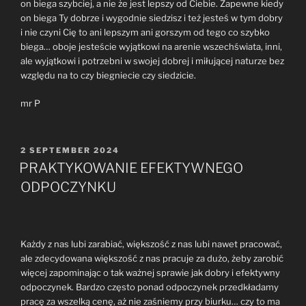
on biega szybciej, a nie że jest lepszy od Ciebie. Zapewne kiedy
on biega Ty dobrze i wygodnie siedzisz i też jesteś w tym dobry
i nie czyni Cię to ani lepszym ani gorszym od tego co szybko
biega… oboje jesteście wyjątkowi na arenie wszechświata, inni,
ale wyjątkowi i potrzebni w swojej dobrej i miłującej naturze bez
względu na to czy biegniecie czy siedzicie.
mr P
POSTED
2 SEPTEMBER 2024
ON
PRAKTYKOWANIE EFEKTYWNEGO
ODPOCZYNKU
Każdy z nas lubi zarabiać, większość z nas lubi nawet pracować,
ale zdecydowana większość z nas pracuje za dużo, żeby zarobić
więcej zapominając o tak ważnej sprawie jak dobry i efektywny
odpoczynek. Bardzo często ponad odpoczynek przedkładamy
pracę za wszelką cenę, aż nie zaśniemy przy biurku… czy to ma