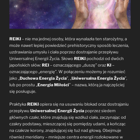
REIKI
– nie ma jednej osoby, która wynalazła ten starożytny, a
może nawet lepiej powiedzieć prehistoryczny sposób leczenia,
uzdrawiania umysłu i ciała poprzez dostrajanie przepływu
Uniwersalnej Energii Życia. Słowo
REIKI
pochodzi od dwóch
japońskich słów:
REI
– oznaczającego „duszę” oraz
KI
–
oznaczającego „energię”. W połączeniu możemy je rozumieć
jako „
Duchowa Energia Życia
”, „
Uniwersalna Energia Życia
”,
lub po prostu „
Energia Miłości
” – nazwa, którą ja najczęściej
się posługuje.
Praktyka
REIKI
opiera się na usuwaniu blokad oraz dostrajaniu
przepływu
Uniwersalnej Energii Życia
poprzez siedem
głównych czakr, które znajdują się wzdłuż ciała, zaczynając od
czakry podstawy, mieszczącej się pomiędzy udami, a kończąc
na czakrze korony, znajdującej się tuż nad głową. Obejmuje
również meridiany – mniejsze centra energii rozlokowane w