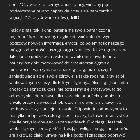
sens? Czy wieczne rozmyślanie o pracy, wieczny pęd i
podwyższone tempo naprawdę pozwalają nam zarobić
więcej…? Zdecydowanie mówię
NIE!
Każdy z nas, tak jak np. bateria ma swoją ograniczoną
pojemność, nie możemy ciągle ładować sobie nowych
bodźców, nowych informacji, emocji, bo pojemność naszego
mózgu, odporność naszego organizmu jest także ograniczona.
Jako ludzie pędzący za zyskiem, wynikiem, sławą, karierą
nauczyliśmy się motywować do przekraczania granic
możliwości i wytrzymałości naszego organizmu, często
zaniedbując siebie, swoje zdrowie, a także rodzinę, przyjaciół i
wiele ważnych rzeczy, dla których żyjemy… Dlaczego jako ludzie
chcący osiągnąć sukces, nie potrafimy się zmotywować do
odpoczynku, do relaksu, dlaczego nie odpuścimy sobie na
chwilę pracy na wysokich obrotach i nie wypijemy kawy lub
herbaty w ciszy, spokoju, relaksie. Odpowiedni odpoczynek to
nie tylko urlop raz w roku gdzieś na plaży, to także te wszystkie
chwile przysłowiowego „łapania oddechu” w biegu. Jest tak
wiele pięknych rzeczy, które trwają chwilę, a mogą nam pomóc
zrelaksować ciało i umysł na kilka godzin i znacząco poprawić