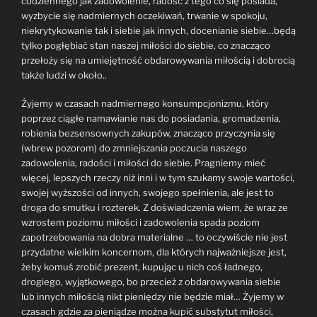
codziennego jak zadowolenie, radość z tego co się posiada,
wyzbycie się nadmiernych oczekiwań, trwanie w spokoju,
niekrytykowanie tak i siebie jak innych, docenianie siebie…będą
tylko pogłębiać stan naszej miłości do siebie, co znacząco
przełoży się na umiejętność obdarowywania miłością i dobrocią
także ludzi w około..
Żyjemy w czasach nadmiernego konsumpcjonizmu, który
poprzez ciągłe namawianie nas do posiadania, gromadzenia,
robienia bezsensownych zakupów, znacząco przyczynia się
(wbrew pozorom) do zmniejszania poczucia naszego
zadowolenia, radości i miłości do siebie. Pragniemy mieć
więcej, lepszych rzeczy niż inni i w tym szukamy swoje wartości,
swojej wyższości od innych, swojego spełnienia, ale jest to
droga do smutku i rozterek. Z doświadczenia wiem, że wraz ze
wzrostem poziomu miłości i zadowolenia spada poziom
zapotrzebowania na dobra materialne … to oczywiście nie jest
przydatne wielkim koncernom, dla których najważniejsze jest,
żeby komuś zrobić prezent, kupując u nich coś ładnego,
drogiego, wyjątkowego, bo przecież z obdarowywania siebie
lub innych miłością nikt pieniędzy nie będzie miał… Żyjemy w
czasach gdzie za pieniądze można kupić substytut miłości,