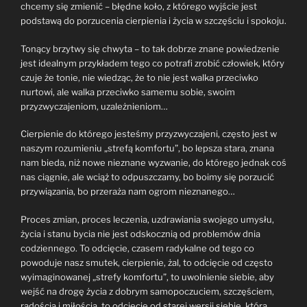
chcemy się zmienić – błędne koło, z którego wyjście jest
podstawą do porzucenia cierpienia i życia w szczęściu i spokoju.
Tonący brzytwy się chwyta – to tak dobrze znane powiedzenie
jest idealnym przykładem tego co potrafi zrobić człowiek, który
czuje że tonie, nie wiedząc, że to nie jest walka przeciwko
nurtowi, ale walka przeciwko samemu sobie, swoim
przyzwyczajeniom, uzależnieniom…
Cierpienie do którego jesteśmy przyzwyczajeni, często jest w
naszym rozumieniu „strefą komfortu”, bo lepsza stara, znana
nam bieda, niż nowe nieznane wyzwanie, do którego jednak coś
nas ciągnie, ale wciąż to odpuszczamy, bo boimy się porzucić
przywiązania, bo przeraża nam ogrom nieznanego…
Proces zmian, proces leczenia, uzdrawiania swojego umysłu,
życia i stanu bycia nie jest odskocznią od problemów dnia
codziennego. To odcięcie, czasem radykalne od tego co
powoduje nasz smutek, cierpienie, żal, to odcięcie od często
wyimaginowanej „strefy komfortu”, to uwolnienie siebie, aby
wejść na drogę życia z dobrym samopoczuciem, szczęściem,
radością i miłością, to odcięcie od starej wersji siebie, która