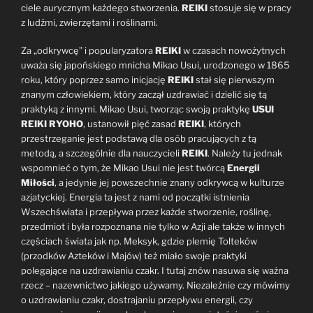
ciele aurycznym każdego stworzenia.
REIKI
stosuje się w pracy
z ludźmi, zwierzętami i roślinami.
Za „odkrywcę” i popularyzatora
REIKI
w czasach nowożytnych
uważa się japońskiego mnicha Mikao Usui, urodzonego w 1865
roku, który poprzez samo inicjację
REIKI
stał się pierwszym
znanym człowiekiem, który zaczął uzdrawiać i dzielić się tą
praktyką z innymi. Mikao Usui, tworząc swoją praktykę
USUI
REIKI RYOHO
, ustanowił pięć zasad
REIKI
, których
przestrzeganie jest podstawą dla osób pracujących z tą
metodą, a szczególnie dla nauczycieli
REIKI
. Należy tu jednak
wspomnieć o tym, że Mikao Usui nie jest twórcą
Energii
Miłości
, a jedynie jej powszechnie znany odkrywcą w kulturze
azjatyckiej. Energia ta jest z nami od początki istnienia
Wszechświata i przepływa przez każde stworzenie, roślinę,
przedmiot i była rozpoznana nie tylko w Azji ale także w innych
częściach świata jak np. Meksyk, gdzie plemię Tolteków
(przodków Azteków i Majów) też miało swoje praktyki
polegające na uzdrawianiu czakr. I tutaj znów nasuwa się ważna
rzecz – nazewnictwo jakiego używamy. Niezależnie czy mówimy
o uzdrawianiu czakr, dostrajaniu przepływu energii, czy