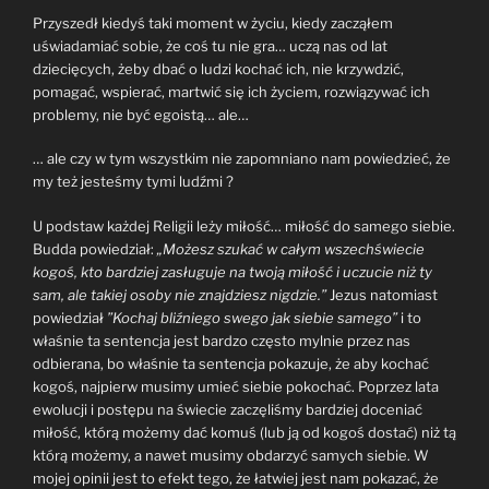
Przyszedł kiedyś taki moment w życiu, kiedy zacząłem
uświadamiać sobie, że coś tu nie gra… uczą nas od lat
dziecięcych, żeby dbać o ludzi kochać ich, nie krzywdzić,
pomagać, wspierać, martwić się ich życiem, rozwiązywać ich
problemy, nie być egoistą… ale…
… ale czy w tym wszystkim nie zapomniano nam powiedzieć, że
my też jesteśmy tymi ludźmi ?
U podstaw każdej Religii leży miłość… miłość do samego siebie.
Budda powiedział:
„Możesz szukać w całym wszechświecie
kogoś, kto bardziej zasługuje na twoją miłość i uczucie niż ty
sam, ale takiej osoby nie znajdziesz nigdzie.”
Jezus natomiast
powiedział
”Kochaj bliźniego swego jak siebie samego”
i to
właśnie ta sentencja jest bardzo często mylnie przez nas
odbierana, bo właśnie ta sentencja pokazuje, że aby kochać
kogoś, najpierw musimy umieć siebie pokochać. Poprzez lata
ewolucji i postępu na świecie zaczęliśmy bardziej doceniać
miłość, którą możemy dać komuś (lub ją od kogoś dostać) niż tą
którą możemy, a nawet musimy obdarzyć samych siebie. W
mojej opinii jest to efekt tego, że łatwiej jest nam pokazać, że