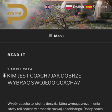
Skip
English
Polish
Spanish
to
content
Menu
READ IT
POSTED
1 APRIL 2024
ON
KIM JEST COACH? JAK DOBRZE
WYBRAĆ SWOJEGO COACHA?
Wybór coacha to istotna decyzja, która wymaga zrozumienia
istoty roli coacha w procesie rozwoju osobistego. Dobry coach