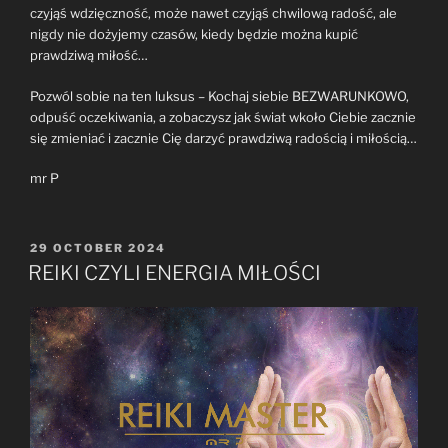
czyjąś wdzięczność, może nawet czyjąś chwilową radość, ale
nigdy nie dożyjemy czasów, kiedy będzie można kupić
prawdziwą miłość…
Pozwól sobie na ten luksus – Kochaj siebie BEZWARUNKOWO,
odpuść oczekiwania, a zobaczysz jak świat wkoło Ciebie zacznie
się zmieniać i zacznie Cię darzyć prawdziwą radością i miłością…
mr P
POSTED
29 OCTOBER 2024
ON
REIKI CZYLI ENERGIA MIŁOŚCI