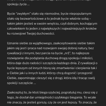
spokoju życia …
Bycie “zwykłym” stało się niemodne, bycie niepopularnym
stało się bezwartościowe a to jednak bycie właśnie sobą –
takim jakim jesteś w swoim wnętrzu, czyli dobrym, kochającym
człowiekiem to jeden z największych i najważniejszych kroków
ku rozwojowi Twojej duchowości.
Uznanie siebie za wyjątkowego, zaakceptowanie siebie takim
jakim się jest i praca nad rozwojem swojej dobrej natury, bez
rywalizacji z innymi, bez parcia na bycie „nr1”, to najlepsze
rozwiązanie dla podążania duchową drogą spokoju i miłości,
która daje dużo radości i szczęścia każdego dnia. Z rywalizacji o
bycie lepszym od innych biorą się zmartwienia i cierpienia tak i
u Ciebie jak i u innych ludzi, którzy chcą dogonić i przegonić
Ciebie, zapominając cieszyć się z drogi, która idą i tracąc swój
spokój i szczęście …
Zaakceptuj to, że ktoś biega szybciej, pogratuluj mu, ciesz się z
tego, że dostał dar umiejętności szybkiego biegania. To wcale
nie znaczy, że jesteś gorszy, czy że on jest lepszy. To znaczy, że