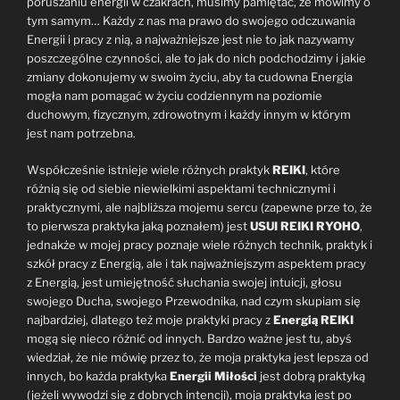
poruszaniu energii w czakrach, musimy pamiętać, że mówimy o
tym samym… Każdy z nas ma prawo do swojego odczuwania
Energii i pracy z nią, a najważniejsze jest nie to jak nazywamy
poszczególne czynności, ale to jak do nich podchodzimy i jakie
zmiany dokonujemy w swoim życiu, aby ta cudowna Energia
mogła nam pomagać w życiu codziennym na poziomie
duchowym, fizycznym, zdrowotnym i każdy innym w którym
jest nam potrzebna.
Współcześnie istnieje wiele różnych praktyk
REIKI
, które
różnią się od siebie niewielkimi aspektami technicznymi i
praktycznymi, ale najbliższa mojemu sercu (zapewne prze to, że
to pierwsza praktyka jaką poznałem) jest
USUI REIKI RYOHO
,
jednakże w mojej pracy poznaje wiele różnych technik, praktyk i
szkół pracy z Energią, ale i tak najważniejszym aspektem pracy
z Energią, jest umiejętność słuchania swojej intuicji, głosu
swojego Ducha, swojego Przewodnika, nad czym skupiam się
najbardziej, dlatego też moje praktyki pracy z
Energią REIKI
mogą się nieco różnić od innych. Bardzo ważne jest tu, abyś
wiedział, że nie mówię przez to, że moja praktyka jest lepsza od
innych, bo każda praktyka
Energii Miłości
jest dobrą praktyką
(jeżeli wywodzi się z dobrych intencji), moja praktyka jest po