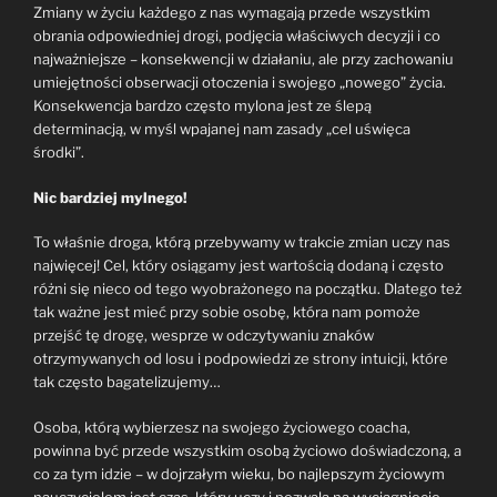
Zmiany w życiu każdego z nas wymagają przede wszystkim
obrania odpowiedniej drogi, podjęcia właściwych decyzji i co
najważniejsze – konsekwencji w działaniu, ale przy zachowaniu
umiejętności obserwacji otoczenia i swojego „nowego” życia.
Konsekwencja bardzo często mylona jest ze ślepą
determinacją, w myśl wpajanej nam zasady „cel uświęca
środki”.
Nic bardziej mylnego!
To właśnie droga, którą przebywamy w trakcie zmian uczy nas
najwięcej! Cel, który osiągamy jest wartością dodaną i często
różni się nieco od tego wyobrażonego na początku. Dlatego też
tak ważne jest mieć przy sobie osobę, która nam pomoże
przejść tę drogę, wesprze w odczytywaniu znaków
otrzymywanych od losu i podpowiedzi ze strony intuicji, które
tak często bagatelizujemy…
Osoba, którą wybierzesz na swojego życiowego coacha,
powinna być przede wszystkim osobą życiowo doświadczoną, a
co za tym idzie – w dojrzałym wieku, bo najlepszym życiowym
nauczycielem jest czas, który uczy i pozwala na wyciągnięcie