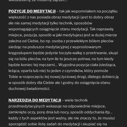
POZYCJE DO MEDYTACJI
– tak jak wspomniałem na początku
większość z nas posiada obraz medytacji i jest to dobry obraz
ale nie samej medytacji tylko technik, sposobów
wspomagających osiągnięcie stanu medytacji. Tak naprawdę
miejsce, pozycja, sposób w jaki medytujesz jest w dużej mierze
zależna od Ciebie, bo np. osoba z przewlekłym bólem pleców
siedząc na poduszce medytacyjnej z wyprostowanym
kręgosłupem będzie jedynie toczyła walkę o przetrwanie, skupi
się na bólu pleców, na tym ile to jeszcze potrwa, na tym kiedy
będzie koniec tej męczarni… Wygodna pozycja ciała (siedząca,
leżąca, oparta lub nie) to jeden z czynników, który pomoże
Tobie w rozpoczęciu tej nowej życiowej drogi, dlatego dobierz ją
w sposób dobry dla Ciebie ale i godny do osiągnięcia stanu
duchowej świadomości.
NARZĘDZIA DO MEDYTACJI
– wiele technik
przedmedytacyjnych wskazuje na odpowiednie miejsce,
zamknięte oczy, porę dnia lub nocy, sposób oddychania itp…
każdy z tych aspektów jest ważny, ale nie znaczy to, że musisz
sporządzić sobie listę zadań do medytacji i skupiać się na