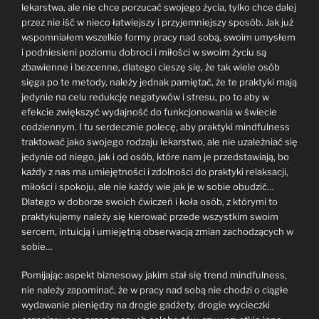
lekarstwa, ale nie chce porzucać swojego życia, tylko chce dalej
przez nie iść w nieco łatwiejszy i przyjemniejszy sposób. Jak już
wspomniałem wszelkie formy pracy nad sobą, swoim umysłem
i podniesieni poziomu dobroci i miłości w swoim życiu są
zbawienne i bezcenne, dlatego cieszę się, że tak wiele osób
sięga po te metody, należy jednak pamiętać, że te praktyki mają
jedynie na celu redukcję negatywów i stresu, po to aby w
efekcie zwiększyć wydajność do funkcjonowania w świecie
codziennym. I tu serdecznie polecę, aby praktyki mindfulness
traktować jako swojego rodzaju lekarstwo, ale nie uzależniać się
jedynie od niego, jak i od osób, które nam je przedstawiają, bo
każdy z nas ma umiejętności i zdolności do praktyki relaksacji,
miłości i spokoju, ale nie każdy wie jak je w sobie obudzić…
Dlatego w doborze swoich ćwiczeń i koła osób, z którymi to
praktykujemy należy się kierować przede wszystkim swoim
sercem, intuicją i umiejętną obserwacją zmian zachodzących w
sobie…
Pomijając aspekt biznesowy jakim stał się trend mindfulness,
nie należy zapominać, że w pracy nad sobą nie chodzi o ciągłe
wydawanie pieniędzy na drogie gadżety, drogie wycieczki