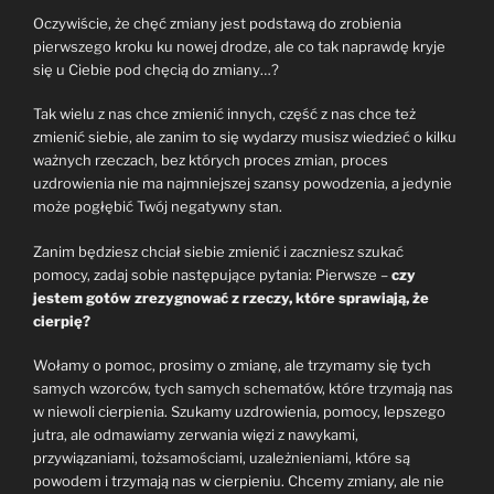
Oczywiście, że chęć zmiany jest podstawą do zrobienia
pierwszego kroku ku nowej drodze, ale co tak naprawdę kryje
się u Ciebie pod chęcią do zmiany…?
Tak wielu z nas chce zmienić innych, część z nas chce też
zmienić siebie, ale zanim to się wydarzy musisz wiedzieć o kilku
ważnych rzeczach, bez których proces zmian, proces
uzdrowienia nie ma najmniejszej szansy powodzenia, a jedynie
może pogłębić Twój negatywny stan.
Zanim będziesz chciał siebie zmienić i zaczniesz szukać
pomocy, zadaj sobie następujące pytania: Pierwsze –
czy
jestem gotów zrezygnować z rzeczy, które sprawiają, że
cierpię?
Wołamy o pomoc, prosimy o zmianę, ale trzymamy się tych
samych wzorców, tych samych schematów, które trzymają nas
w niewoli cierpienia. Szukamy uzdrowienia, pomocy, lepszego
jutra, ale odmawiamy zerwania więzi z nawykami,
przywiązaniami, tożsamościami, uzależnieniami, które są
powodem i trzymają nas w cierpieniu. Chcemy zmiany, ale nie