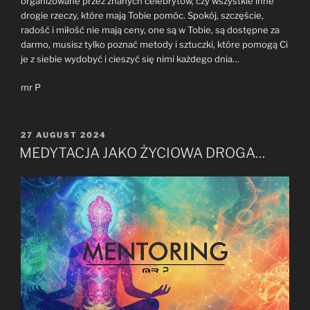
organizowane przez znanych celebrytów, czy wszystkie inne
drogie rzeczy, które mają Tobie pomóc. Spokój, szczęście,
radość i miłość nie mają ceny, one są w Tobie, są dostępne za
darmo, musisz tylko poznać metody i sztuczki, które pomogą Ci
je z siebie wydobyć i cieszyć się nimi każdego dnia…
mr P
POSTED
27 AUGUST 2024
ON
MEDYTACJA JAKO ŻYCIOWA DROGA…