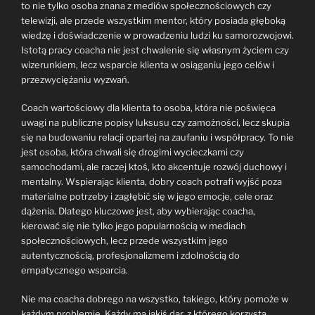
to nie tylko osoba znana z mediów społecznościowych czy
telewizji, ale przede wszystkim mentor, który posiada głęboką
wiedzę i doświadczenie w prowadzeniu ludzi ku samorozwojowi.
Istotą pracy coacha nie jest chwalenie się własnym życiem czy
wizerunkiem, lecz wsparcie klienta w osiąganiu jego celów i
przezwyciężaniu wyzwań.
Coach wartościowy dla klienta to osoba, która nie poświęca
uwagi na publiczne popisy luksusu czy zamożności, lecz skupia
się na budowaniu relacji opartej na zaufaniu i współpracy. To nie
jest osoba, która chwali się drogimi wycieczkami czy
samochodami, ale raczej ktoś, kto akcentuje rozwój duchowy i
mentalny. Wspierając klienta, dobry coach potrafi wyjść poza
materialne potrzeby i zagłębić się w jego emocje, cele oraz
dążenia. Dlatego kluczowe jest, aby wybierając coacha,
kierować się nie tylko jego popularnością w mediach
społecznościowych, lecz przede wszystkim jego
autentycznością, profesjonalizmem i zdolnością do
empatycznego wsparcia.
Nie ma coacha dobrego na wszystko, takiego, który pomoże w
każdym problemie. Każdy ma jakiś dar, z którego korzysta,