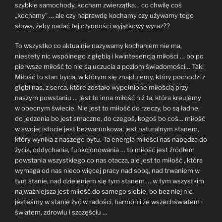
szybkie samochody, kocham zwierzątka… co chwilę coś
„kochamy” … ale czy naprawdę kochamy czy używamy tego
słowa, żeby nadać tej czynności wyjątkowy wyraz??
To wszystko co aktualnie nazywamy kochaniem nie ma,
niestety nic wspólnego z głębią i kwintesencją miłości … bo po
pierwsze miłość to nie są uczucia a poziom świadomości… Tak!
Miłość to stan bycia, w którym się znajdujemy, który pochodzi z
głębi nas, z serca, które zostało wypełnione miłością przy
naszym powstaniu … jest to inna miłość niż ta, która kreujemy
w obecnym świecie. Nie jest to miłość do rzeczy, bo są ładne,
do jedzenia bo jest smaczne, do czegoś, kogoś bo coś… miłość
w swojej istocie jest bezwarunkowa, jest naturalnym stanem,
który wynika z naszego bytu. Ta energia miłości nas napędza do
życia, oddychania, funkcjonowania … to miłość jest źródłem
powstania wszystkiego co nas otacza, ale jest to miłość , która
wymaga od nas nieco więcej pracy nad sobą, nad trwaniem w
tym stanie, nad dzieleniem się tym stanem … w tym wszystkim
najważniejsza jest miłość do samego siebie, bo bez niej nie
jesteśmy w stanie żyć w radości, harmonii ze wszechświatem i
światem, zdrowiu i szczęściu …