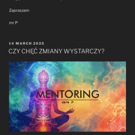
Zapraszam
mr P
POSTED
14 MARCH 2025
ON
CZY CHĘĆ ZMIANY WYSTARCZY?